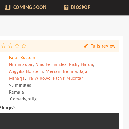
COMING SOON
BIOSKOP
5
Tulis review
Fajar Bustomi
Nirina Zubir
,
Nino Fernandez
,
Ricky Harun
,
Anggika Bolsterli
,
Meriam Bellina
,
Jaja
Miharja
,
Ira Wibowo
,
Fathir Muchtar
95 minutes
Remaja
Comedy,religi
 Sinopsis