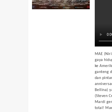
MAE (Niri
gaya hidu
ke Amerik
ganteng d
dan pinta
anniversa
Bellina) 
(Steven C
Mardi gen
total! Ma