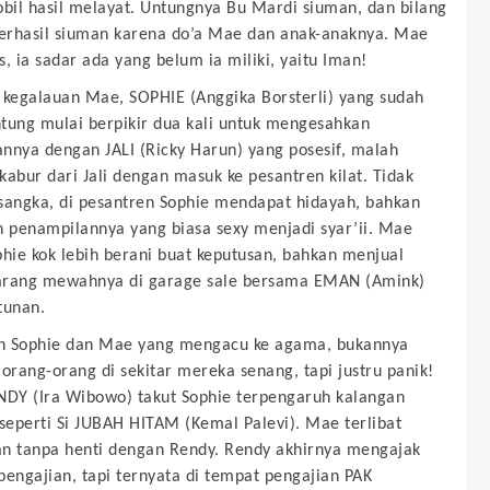
obil hasil melayat. Untungnya Bu Mardi siuman, dan bilang
berhasil siuman karena do’a Mae dan anak-anaknya. Mae
s, ia sadar ada yang belum ia miliki, yaitu Iman!
 kegalauan Mae, SOPHIE (Anggika Borsterli) yang sudah
tung mulai berpikir dua kali untuk mengesahkan
nnya dengan JALI (Ricky Harun) yang posesif, malah
kabur dari Jali dengan masuk ke pesantren kilat. Tidak
sangka, di pesantren Sophie mendapat hidayah, bahkan
penampilannya yang biasa sexy menjadi syar’ii. Mae
phie kok lebih berani buat keputusan, bahkan menjual
arang mewahnya di garage sale bersama EMAN (Amink)
tunan.
n Sophie dan Mae yang mengacu ke agama, bukannya
rang-orang di sekitar mereka senang, tapi justru panik!
Y (Ira Wibowo) takut Sophie terpengaruh kalangan
 seperti Si JUBAH HITAM (Kemal Palevi). Mae terlibat
n tanpa henti dengan Rendy. Rendy akhirnya mengajak
pengajian, tapi ternyata di tempat pengajian PAK