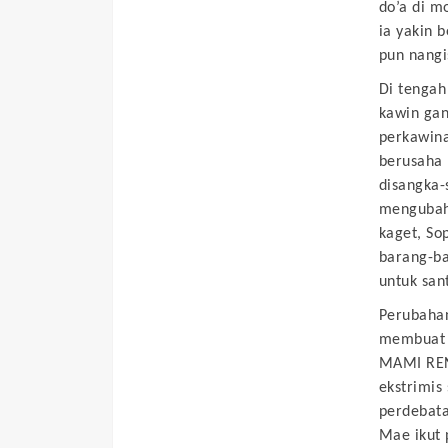
do’a di m
ia yakin 
pun nangi
Di tengah
kawin gan
perkawina
berusaha 
disangka-
mengubah 
kaget, So
barang-b
untuk san
Perubaha
membuat o
MAMI REND
ekstrimis
perdebata
Mae ikut 