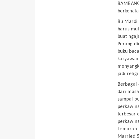
BAMBANG 
berkenala
Bu Mardi
harus mul
buat ngaj
Perang di
buku baca
karyawan
menyangka
jadi relig
Berbagai 
dari masa
sampai pu
perkawina
terbesar 
perkawina
Temukan j
Married 5