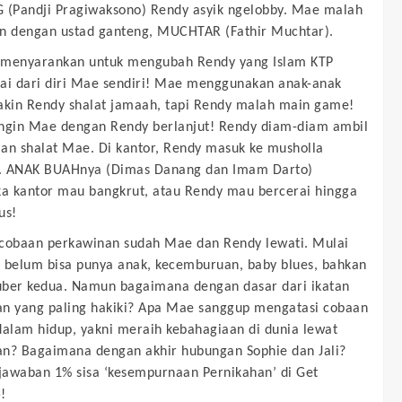
(Pandji Pragiwaksono) Rendy asyik ngelobby. Mae malah
n dengan ustad ganteng, MUCHTAR (Fathir Muchtar).
 menyarankan untuk mengubah Rendy yang Islam KTP
ai dari diri Mae sendiri! Mae menggunakan anak-anak
akin Rendy shalat jamaah, tapi Rendy malah main game!
ngin Mae dengan Rendy berlanjut! Rendy diam-diam ambil
an shalat Mae. Di kantor, Rendy masuk ke musholla
. ANAK BUAHnya (Dimas Danang dan Imam Darto)
 kantor mau bangkrut, atau Rendy mau bercerai hingga
ius!
cobaan perkawinan sudah Mae dan Rendy lewati. Mulai
 belum bisa punya anak, kecemburuan, baby blues, bahkan
ber kedua. Namun bagaimana dengan dasar dari ikatan
n yang paling hakiki? Apa Mae sanggup mengatasi cobaan
dalam hidup, yakni meraih kebahagiaan di dunia lewat
n? Bagaimana dengan akhir hubungan Sophie dan Jali?
awaban 1% sisa ‘kesempurnaan Pernikahan’ di Get
!