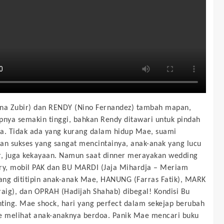
na Zubir) dan RENDY (Nino Fernandez) tambah mapan,
pnya semakin tinggi, bahkan Rendy ditawari untuk pindah
a. Tidak ada yang kurang dalam hidup Mae, suami
an sukses yang sangat mencintainya, anak-anak yang lucu
r, juga kekayaan. Namun saat dinner merayakan wedding
ry, mobil PAK dan BU MARDI (Jaja Mihardja – Meriam
yang dititipin anak-anak Mae, HANUNG (Farras Fatik), MARK
raig), dan OPRAH (Hadijah Shahab) dibegal! Kondisi Bu
ting. Mae shock, hari yang perfect dalam sekejap berubah
e melihat anak-anaknya berdoa. Panik Mae mencari buku