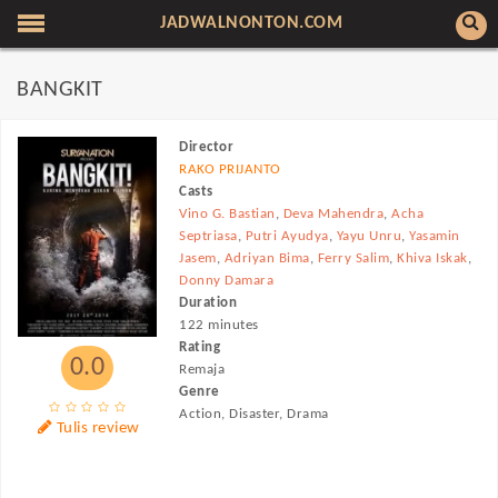
JADWALNONTON.COM
BANGKIT
Director
RAKO PRIJANTO
Casts
Vino G. Bastian
,
Deva Mahendra
,
Acha
Septriasa
,
Putri Ayudya
,
Yayu Unru
,
Yasamin
Jasem
,
Adriyan Bima
,
Ferry Salim
,
Khiva Iskak
,
Donny Damara
Duration
122 minutes
Rating
0.0
Remaja
Genre
Action, Disaster, Drama
Tulis review