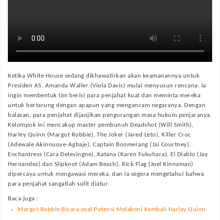
Ketika White House sedang dikhawatirkan akan keamanannya untuk
Presiden AS, Amanda Waller (Viola Davis) mulai menyusun rencana. Ia
ingin membentuk tim berisi para penjahat kuat dan meminta mereka
untuk bertarung dengan apapun yang mengancam negaranya. Dengan
balasan, para penjahat dijanjikan pengurangan masa hukum penjaranya.
Kelompok ini mencakup master pembunuh Deadshot (Will Smith),
Harley Quinn (Margot Robbie), The Joker (Jared Leto), Killer Croc
(Adewale Akinnuoye-Agbaje), Captain Boomerang (Jai Courtney),
Enchantress (Cara Delevingne), Katana (Karen Fukuhara), El Diablo (Jay
Hernandez) dan Slipknot (Adam Beach). Rick Flag (Joel Kinnaman)
dipercaya untuk mengawasi mereka, dan ia segera mengetahui bahwa
para penjahat sangatlah sulit diatur.
Baca juga :
Margot Robbie Bicara soal Potensi Melakoni Kembali Harley Quinn