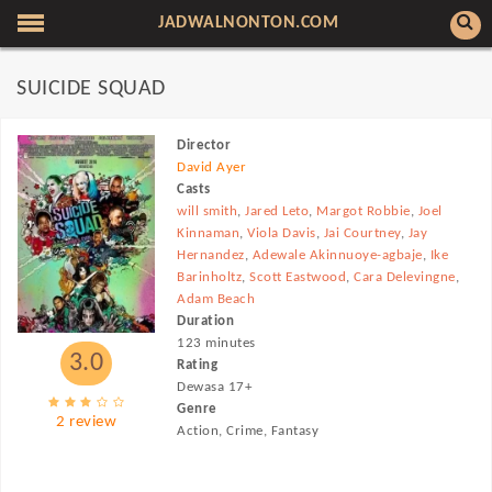
JADWALNONTON.COM
SUICIDE SQUAD
Director
David Ayer
Casts
will smith
,
Jared Leto
,
Margot Robbie
,
Joel
Kinnaman
,
Viola Davis
,
Jai Courtney
,
Jay
Hernandez
,
Adewale Akinnuoye-agbaje
,
Ike
Barinholtz
,
Scott Eastwood
,
Cara Delevingne
,
Adam Beach
Duration
123 minutes
3.0
Rating
Dewasa 17+
Genre
2 review
Action, Crime, Fantasy