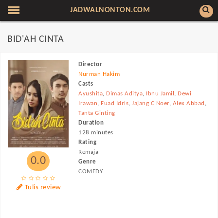
JADWALNONTON.COM
BID'AH CINTA
Director
Nurman Hakim
Casts
Ayushita
,
Dimas Aditya
,
Ibnu Jamil
,
Dewi
Irawan
,
Fuad Idris
,
Jajang C Noer
,
Alex Abbad
,
Tanta Ginting
Duration
128 minutes
Rating
Remaja
0.0
Genre
COMEDY
Tulis review