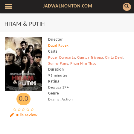
JADWALNONTON.COM
HITAM & PUTIH
Director
Daud Radex
Casts
Roger Danuarta
,
Guntur Triyoga
,
Cinta Dewi
,
Sunny Pang
,
Phan Nhu Thao
Duration
91 minutes
Rating
Dewasa 17+
Genre
0.0
Drama, Action
Tulis review