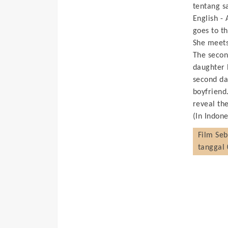
tentang s
English -
goes to th
She meets
The second
daughter 
second dau
boyfriend.
reveal th
(In Indone
Film
Seb
tanggal