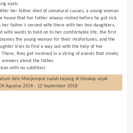
ang ayah.
After her father died of unnatural causes, a young woman
e house that her father always visited before he got sick.
 her father’s second wife there with her two daughters.
 wife wants to hold on to her comfortable life, the first
blames the young woman for their misfortunes, and the
ghter tries to find a way out with the help of her
 There, they get involved in a string of events that slowly
e answers about the father.
sian with no subtitles)
elum Iblis Menjemput
sudah tayang di bioskop sejak
 04 Agustus 2018 - 12 September 2018