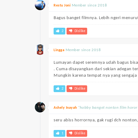
Member since 2018
Restu Joni
Bagus banget filmnya. Lebih ngeri menurut
2
Dislike
Member since 2018
Lingga
Lumayan dapet seremnya udah bagus bisa 
. Cuma disayangkan dari sekian adegan tem
Mungkin karena tempat nya yang sengaja 
2
Dislike
“hobby banget nonton film horor n
Ashely Inayah
seru abiss horrornya, gak rugi dch nont
1
Dislike