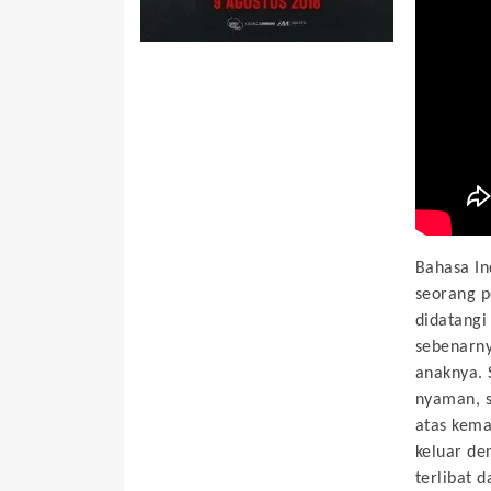
Bahasa In
seorang 
didatangi
sebenarny
anaknya. 
nyaman, 
atas kema
keluar de
terlibat 