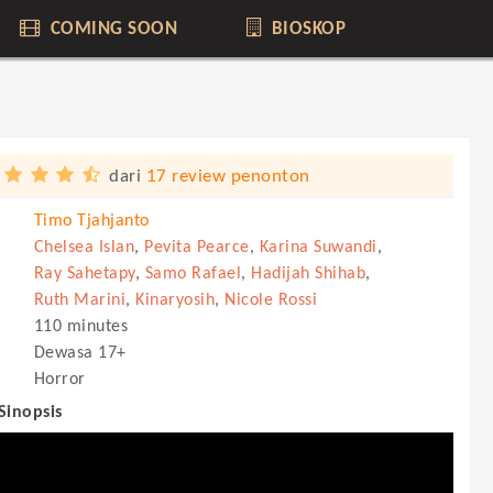
COMING SOON
BIOSKOP
dari
17 review penonton
Timo Tjahjanto
Chelsea Islan
,
Pevita Pearce
,
Karina Suwandi
,
Ray Sahetapy
,
Samo Rafael
,
Hadijah Shihab
,
Ruth Marini
,
Kinaryosih
,
Nicole Rossi
110 minutes
Dewasa 17+
Horror
 Sinopsis