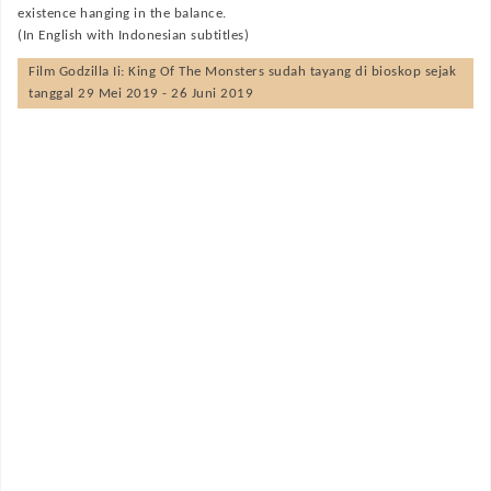
existence hanging in the balance.
(In English with Indonesian subtitles)
Film
Godzilla Ii: King Of The Monsters
sudah tayang di bioskop sejak
tanggal 29 Mei 2019 - 26 Juni 2019