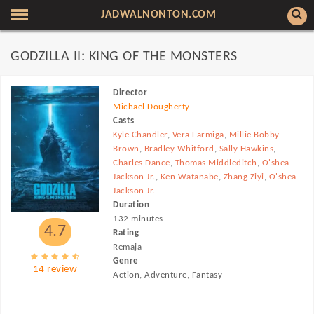
JADWALNONTON.COM
GODZILLA II: KING OF THE MONSTERS
Director
Michael Dougherty
Casts
Kyle Chandler
,
Vera Farmiga
,
Millie Bobby
Brown
,
Bradley Whitford
,
Sally Hawkins
,
Charles Dance
,
Thomas Middleditch
,
O'shea
Jackson Jr.
,
Ken Watanabe
,
Zhang Ziyi
,
O'shea
Jackson Jr.
Duration
132 minutes
4.7
Rating
Remaja
Genre
14 review
Action, Adventure, Fantasy