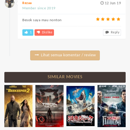
Rezaa
12 Jun 19
Member since 2019
Besok saya mau nonton
1
Dislike
Reply
Lihat semua komentar / review
SIMILAR MOVIES