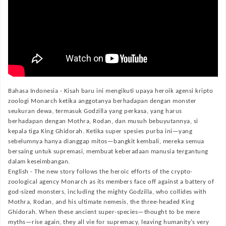
Bahasa Indonesia -
Kisah baru ini mengikuti upaya heroik agensi kripto
zoologi Monarch ketika anggotanya berhadapan dengan monster
seukuran dewa, termasuk Godzilla yang perkasa, yang harus
berhadapan dengan Mothra, Rodan, dan musuh bebuyutannya, si
kepala tiga King Ghidorah. Ketika super spesies purba ini—yang
sebelumnya hanya dianggap mitos—bangkit kembali, mereka semua
bersaing untuk supremasi, membuat keberadaan manusia tergantung
dalam keseimbangan.
English -
The new story follows the heroic efforts of the crypto-
zoological agency Monarch as its members face off against a battery of
god-sized monsters, including the mighty Godzilla, who collides with
Mothra, Rodan, and his ultimate nemesis, the three-headed King
Ghidorah. When these ancient super-species—thought to be mere
myths—rise again, they all vie for supremacy, leaving humanity’s very