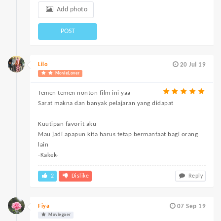
Add photo
POST
Lilo
20 Jul 19
MovieLover
Temen temen nonton film ini yaa
Sarat makna dan banyak pelajaran yang didapat
Kuutipan favorit aku
Mau jadi apapun kita harus tetap bermanfaat bagi orang
lain
-Kakek-
2
Dislike
Reply
Fiya
07 Sep 19
Moviegoer