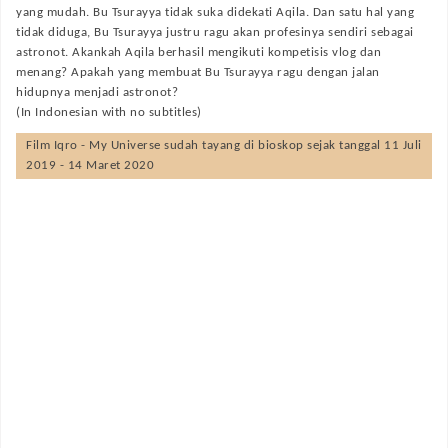
yang mudah. Bu Tsurayya tidak suka didekati Aqila. Dan satu hal yang
tidak diduga, Bu Tsurayya justru ragu akan profesinya sendiri sebagai
astronot. Akankah Aqila berhasil mengikuti kompetisis vlog dan
menang? Apakah yang membuat Bu Tsurayya ragu dengan jalan
hidupnya menjadi astronot?
(In Indonesian with no subtitles)
Film
Iqro - My Universe
sudah tayang di bioskop sejak tanggal 11 Juli
2019 - 14 Maret 2020