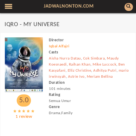
JADWALNONTON.COM
IQRO - MY UNIVERSE
Director
Iqbal Alfajri
Casts
Aisha Nurra Datau
,
Cok Simbara
,
Maudy
Koesnaedi
,
Raihan Khan
,
Mike Luccock
,
Ben
Kasyafani
,
Elliz Christine
,
Adhitya Putri
,
mario
irwinsyah
,
Astrie Ivo
,
Meriam Bellina
Duration
101 minutes
Rating
5.0
Semua Umur
Genre
Drama,Family
1 review