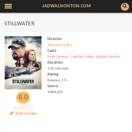
JADWALNONTON.COM
STILLWATER
Director
Tom Mccarthy
Casts
Matt Damon
,
Camille Cottin
,
Abigail Breslin
Duration
120 minutes
Rating
Dewasa 17+
Genre
THRILLER
0.0
Tulis review