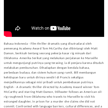
Bahasa Indonesia -
Film thriller dramatis yang disutradarai oleh
pemenang Academy Award Tom McCarthy dan dibintangi oleh Matt
Damon, berkisah tentang seorang pekerja kasar rig minyak dari
Oklahoma -Amerika Serikat yang melakukan perjalanan ke Marseille
untuk mengunjungi putrinya yang terasing, ia di penjara karena dituduh
melakukan pembunuhan. Dihadapkan dengan kendala bahasa,
perbedaan budaya, dan sistem hukum yang rumit, Bill membangun
kehidupan baru untuk dirinya sendiri di Prancis sekaligus
menjadikannya sebagai misi pribadi untuk pembebasan putrinya.
English -
A dramatic thriller directed by Academy Award winner Tom
McCarthy and starring Matt Damon, Stillwater follows an American oil-
rig roughneck from Oklahoma who travels to Marseille to visit his
estranged daughter, in prison for a murder she claims she did not
commit. Confronted with language barriers, cultural differences, and a