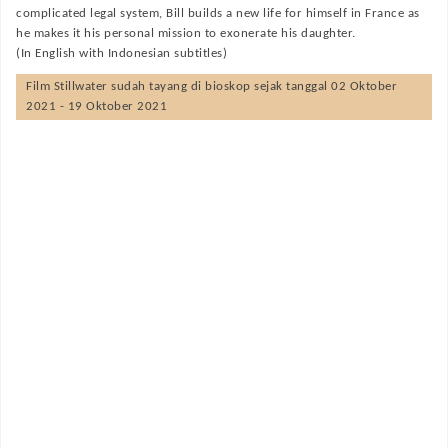
complicated legal system, Bill builds a new life for himself in France as
he makes it his personal mission to exonerate his daughter.
(In English with Indonesian subtitles)
Film
Stillwater
sudah tayang di bioskop sejak tanggal 02 Oktober
2021 - 19 Oktober 2021