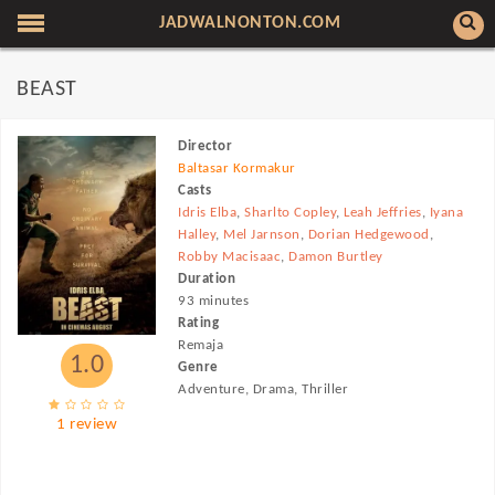
JADWALNONTON.COM
BEAST
Director
Baltasar Kormakur
Casts
Idris Elba
,
Sharlto Copley
,
Leah Jeffries
,
Iyana
Halley
,
Mel Jarnson
,
Dorian Hedgewood
,
Robby Macisaac
,
Damon Burtley
Duration
93 minutes
Rating
Remaja
1.0
Genre
Adventure, Drama, Thriller
1 review