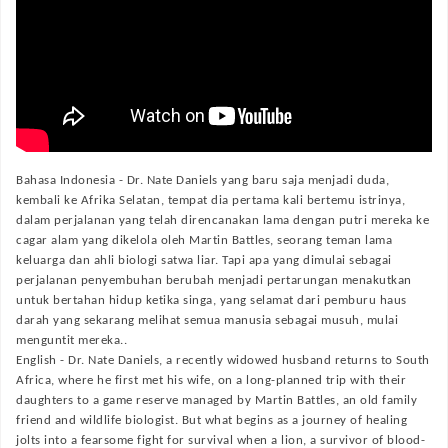
Bahasa Indonesia -
Dr. Nate Daniels yang baru saja menjadi duda,
kembali ke Afrika Selatan, tempat dia pertama kali bertemu istrinya,
dalam perjalanan yang telah direncanakan lama dengan putri mereka ke
cagar alam yang dikelola oleh Martin Battles, seorang teman lama
keluarga dan ahli biologi satwa liar. Tapi apa yang dimulai sebagai
perjalanan penyembuhan berubah menjadi pertarungan menakutkan
untuk bertahan hidup ketika singa, yang selamat dari pemburu haus
darah yang sekarang melihat semua manusia sebagai musuh, mulai
menguntit mereka..
English -
Dr. Nate Daniels, a recently widowed husband returns to South
Africa, where he first met his wife, on a long-planned trip with their
daughters to a game reserve managed by Martin Battles, an old family
friend and wildlife biologist. But what begins as a journey of healing
jolts into a fearsome fight for survival when a lion, a survivor of blood-