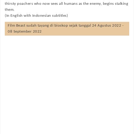
thirsty poachers who now sees all humans as the enemy, begins stalking
them.
(In English with Indonesian subtitles)
Film
Beast
sudah tayang di bioskop sejak tanggal 24 Agustus 2022 -
08 September 2022