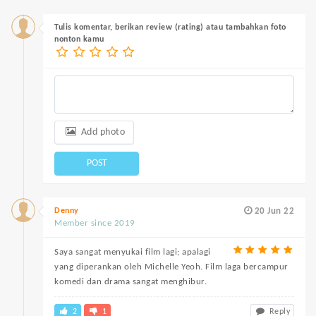
Tulis komentar, berikan review (rating) atau tambahkan foto
nonton kamu
Add photo
POST
Denny
20 Jun 22
Member since 2019
Saya sangat menyukai film lagi; apalagi
yang diperankan oleh Michelle Yeoh. Film laga bercampur
komedi dan drama sangat menghibur.
2
1
Reply