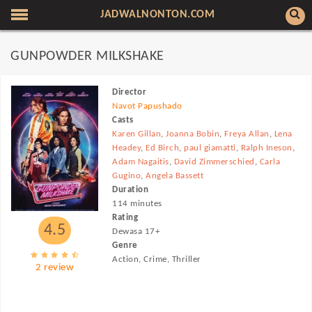
JADWALNONTON.COM
GUNPOWDER MILKSHAKE
Director
Navot Papushado
Casts
Karen Gillan
,
Joanna Bobin
,
Freya Allan
,
Lena
Headey
,
Ed Birch
,
paul giamatti
,
Ralph Ineson
,
Adam Nagaitis
,
David Zimmerschied
,
Carla
Gugino
,
Angela Bassett
Duration
114 minutes
Rating
4.5
Dewasa 17+
Genre
Action, Crime, Thriller
2 review