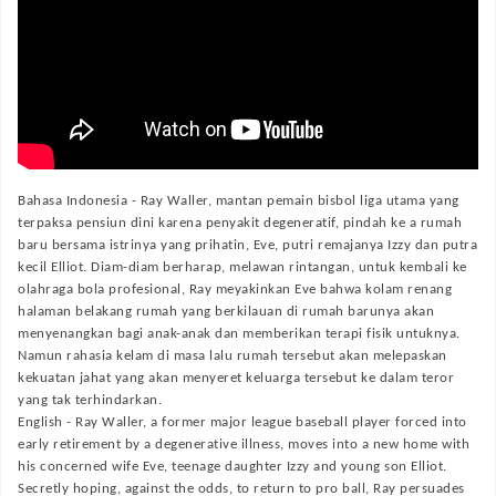
Bahasa Indonesia -
Ray Waller, mantan pemain bisbol liga utama yang
terpaksa pensiun dini karena penyakit degeneratif, pindah ke a rumah
baru bersama istrinya yang prihatin, Eve, putri remajanya Izzy dan putra
kecil Elliot. Diam-diam berharap, melawan rintangan, untuk kembali ke
olahraga bola profesional, Ray meyakinkan Eve bahwa kolam renang
halaman belakang rumah yang berkilauan di rumah barunya akan
menyenangkan bagi anak-anak dan memberikan terapi fisik untuknya.
Namun rahasia kelam di masa lalu rumah tersebut akan melepaskan
kekuatan jahat yang akan menyeret keluarga tersebut ke dalam teror
yang tak terhindarkan.
English -
Ray Waller, a former major league baseball player forced into
early retirement by a degenerative illness, moves into a new home with
his concerned wife Eve, teenage daughter Izzy and young son Elliot.
Secretly hoping, against the odds, to return to pro ball, Ray persuades