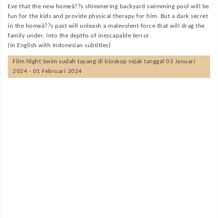
Eve that the new homeâ??s shimmering backyard swimming pool will be
fun for the kids and provide physical therapy for him. But a dark secret
in the homeâ??s past will unleash a malevolent force that will drag the
family under, into the depths of inescapable terror.
(In English with Indonesian subtitles)
Film
Night Swim
sudah tayang di bioskop sejak tanggal 03 Januari
2024 - 01 Februari 2024