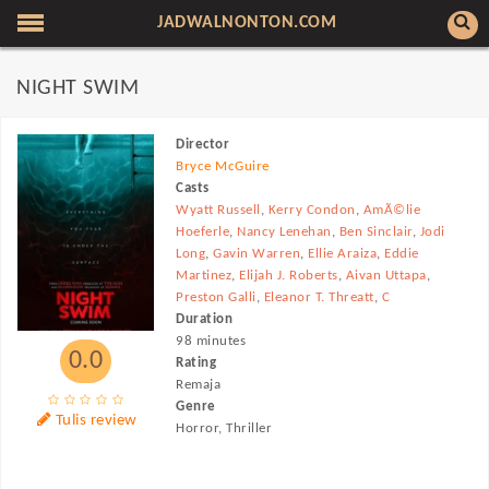
JADWALNONTON.COM
NIGHT SWIM
Director
Bryce McGuire
Casts
Wyatt Russell
,
Kerry Condon
,
AmÃ©lie
Hoeferle
,
Nancy Lenehan
,
Ben Sinclair
,
Jodi
Long
,
Gavin Warren
,
Ellie Araiza
,
Eddie
Martinez
,
Elijah J. Roberts
,
Aivan Uttapa
,
Preston Galli
,
Eleanor T. Threatt
,
C
Duration
98 minutes
0.0
Rating
Remaja
Genre
Tulis review
Horror, Thriller