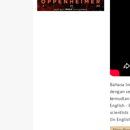
Bahasa In
dengan s
kemudian 
English -
scientist
(In Englis