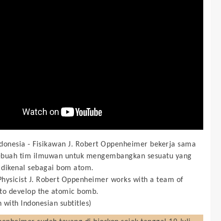
donesia -
Fisikawan J. Robert Oppenheimer bekerja sama
ebuah tim ilmuwan untuk mengembangkan sesuatu yang
dikenal sebagai bom atom.
Physicist J. Robert Oppenheimer works with a team of
s to develop the atomic bomb.
h with Indonesian subtitles)