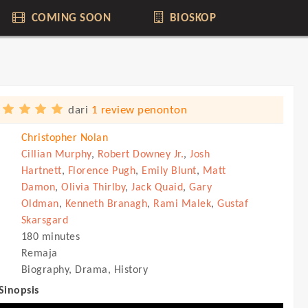
COMING SOON
BIOSKOP
dari
1 review penonton
Christopher Nolan
Cillian Murphy
,
Robert Downey Jr.
,
Josh
Hartnett
,
Florence Pugh
,
Emily Blunt
,
Matt
Damon
,
Olivia Thirlby
,
Jack Quaid
,
Gary
Oldman
,
Kenneth Branagh
,
Rami Malek
,
Gustaf
Skarsgard
180 minutes
Remaja
Biography, Drama, History
 Sinopsis