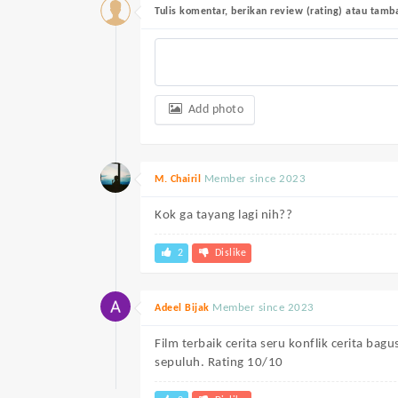
Tulis komentar, berikan review (rating) atau tam
Add photo
Member since 2023
M. Chairil
Kok ga tayang lagi nih??
2
Dislike
Member since 2023
Adeel Bijak
Film terbaik cerita seru konflik cerita bag
sepuluh. Rating 10/10