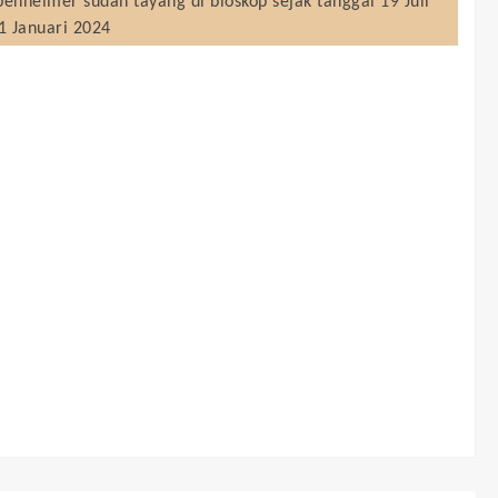
penheimer
sudah tayang di bioskop sejak tanggal 19 Juli
1 Januari 2024