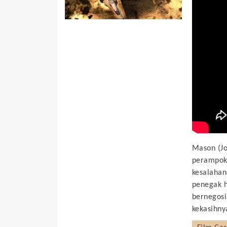
Mason (Jo
perampoka
kesalahan
penegak 
bernegosi
kekasihny