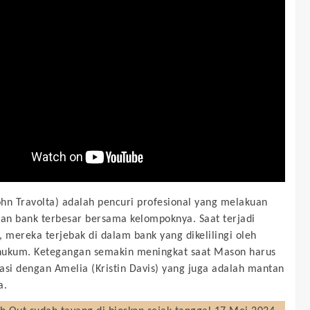
hn Travolta) adalah pencuri profesional yang melakuan
n bank terbesar bersama kelompoknya. Saat terjadi
, mereka terjebak di dalam bank yang dikelilingi oleh
hukum. Ketegangan semakin meningkat saat Mason harus
asi dengan Amelia (Kristin Davis) yang juga adalah mantan
a.