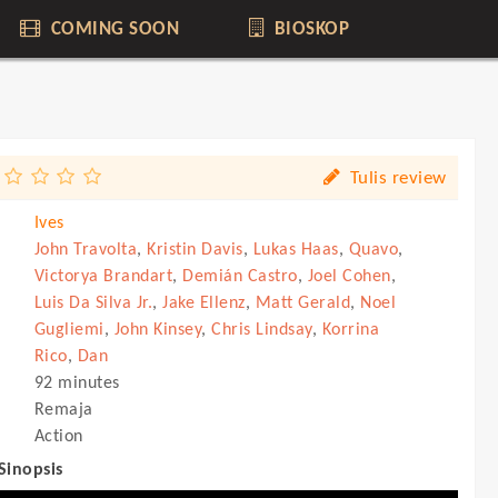
COMING SOON
BIOSKOP
Tulis review
Ives
John Travolta
,
Kristin Davis
,
Lukas Haas
,
Quavo
,
Victorya Brandart
,
Demián Castro
,
Joel Cohen
,
Luis Da Silva Jr.
,
Jake Ellenz
,
Matt Gerald
,
Noel
Gugliemi
,
John Kinsey
,
Chris Lindsay
,
Korrina
Rico
,
Dan
92 minutes
Remaja
Action
 Sinopsis