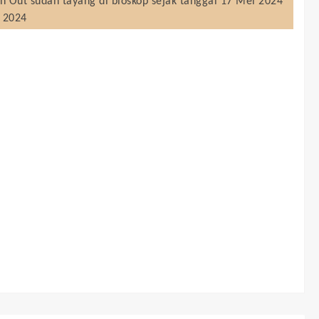
h Out
sudah tayang di bioskop sejak tanggal 17 Mei 2024
i 2024