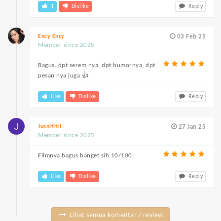
1
Dislike
Reply
Ency Ency
03 Feb 25
Member since 2025
Bagus. dpt serem nya, dpt humornya, dpt
pesan nya juga 👍
Like
Dislike
Reply
Jusnifitri
27 Jan 25
Member since 2025
Filmnya bagus banget sih 10/100
Like
Dislike
Reply
Lihat semua komentar / review