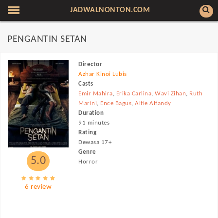
JADWALNONTON.COM
PENGANTIN SETAN
Director
Azhar Kinoi Lubis
Casts
Emir Mahira
,
Erika Carlina
,
Wavi Zihan
,
Ruth
Marini
,
Ence Bagus
,
Alfie Alfandy
Duration
91 minutes
Rating
Dewasa 17+
Genre
5.0
Horror
6 review