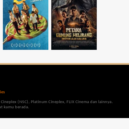
ies
Cineplex (NSC), Platinum Cineplex, FLIX Cinema dan lainnya.
pat kamu berada.