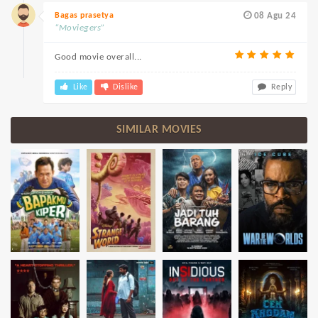
Bagas prasetya
08 Agu 24
“Moviegers”
Good movie overall...
Like
Dislike
Reply
SIMILAR MOVIES