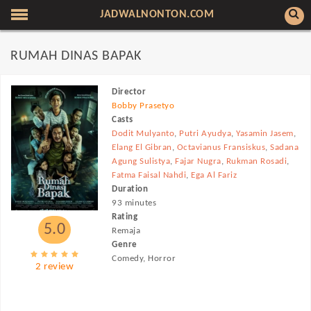
JADWALNONTON.COM
RUMAH DINAS BAPAK
Director
Bobby Prasetyo
Casts
Dodit Mulyanto
,
Putri Ayudya
,
Yasamin Jasem
,
Elang El Gibran
,
Octavianus Fransiskus
,
Sadana
Agung Sulistya
,
Fajar Nugra
,
Rukman Rosadi
,
Fatma Faisal Nahdi
,
Ega Al Fariz
Duration
93 minutes
Rating
5.0
Remaja
Genre
Comedy, Horror
2 review