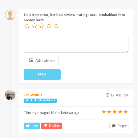
Tulis komentar, berikan review (rating) atau tambahkan foto
nonton kamu
Add photo
POST
Lee WonGz
12 Agu 24
MovieAddict
Film nya bagus bikin ketawa aja
Like
Dislike
Reply