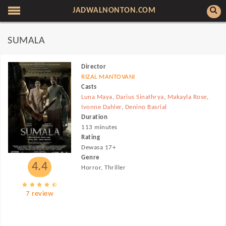
JADWALNONTON.COM
SUMALA
Director
RIZAL MANTOVANI
Casts
Luna Maya
,
Darius Sinathrya
,
Makayla Rose
,
Ivonne Dahler
,
Denino Basrial
Duration
113 minutes
Rating
Dewasa 17+
Genre
4.4
Horror, Thriller
7 review