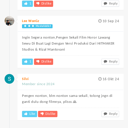
1
Dislike
Reply
Lee WonGz
10 Sep 24
MovieAddict
Ingin Segera nonton,Pengen Sekali Film Horor Lawang
Sewu Di Buat Lagi Dengan Versi Produksi Dari HITMAKER
Studios & Rizal Mantovani
1
Dislike
Reply
Silvi
16 Okt 24
Member since 2024
Pengen nonton, blm nonton sama sekali, tolong jngn di
ganti dulu dong filmnya, plisss 🙏
Like
Dislike
Reply