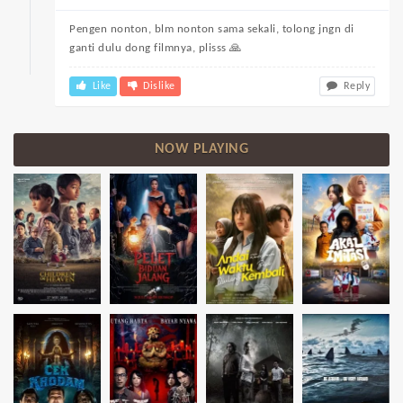
Pengen nonton, blm nonton sama sekali, tolong jngn di
ganti dulu dong filmnya, plisss 🙏
Like
Dislike
Reply
NOW PLAYING