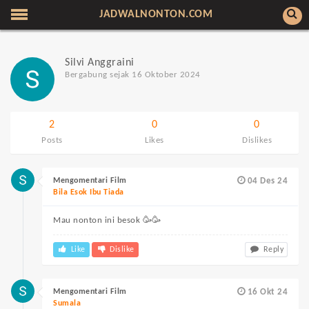
JADWALNONTON.COM
Silvi Anggraini
Bergabung sejak 16 Oktober 2024
2
0
0
Posts
Likes
Dislikes
Mengomentari Film
04 Des 24
Bila Esok Ibu Tiada
Mau nonton ini besok 🥳🥳
Like
Dislike
Reply
Mengomentari Film
16 Okt 24
Sumala