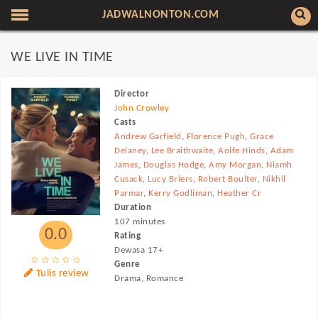
JADWALNONTON.COM
WE LIVE IN TIME
Director
John Crowley
Casts
Andrew Garfield
,
Florence Pugh
,
Grace
Delaney
,
Lee Braithwaite
,
Aoife Hinds
,
Adam
James
,
Douglas Hodge
,
Amy Morgan
,
Niamh
Cusack
,
Lucy Briers
,
Robert Boulter
,
Nikhil
Parmar
,
Kerry Godliman
,
Heather Cr
Duration
107 minutes
0.0
Rating
Dewasa 17+
Genre
Tulis review
Drama, Romance