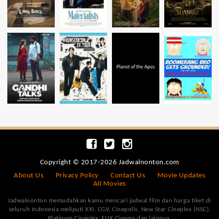
Copyright © 2017-2026 Jadwalnonton.com
About Us
Privacy Policy
Contact Us
Movie Updates
All Movies
Jadwalnonton memudahkan kamu mencari jadwal film dan harga tiket di
seluruh Indonesia meliputi XXI, CGV, Cinepolis, New Star Cineplex (NSC),
Platinum Cineplex, FLIX Cinema dan lainnya.