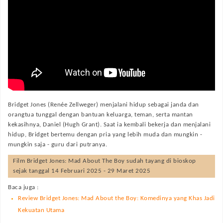
Bridget Jones (Renée Zellweger) menjalani hidup sebagai janda dan
orangtua tunggal dengan bantuan keluarga, teman, serta mantan
kekasihnya, Daniel (Hugh Grant). Saat ia kembali bekerja dan menjalani
hidup, Bridget bertemu dengan pria yang lebih muda dan mungkin -
mungkin saja - guru dari putranya.
Film
Bridget Jones: Mad About The Boy
sudah tayang di bioskop
sejak tanggal 14 Februari 2025 - 29 Maret 2025
Baca juga :
Review Bridget Jones: Mad About the Boy: Komedinya yang Khas Jadi
Kekuatan Utama