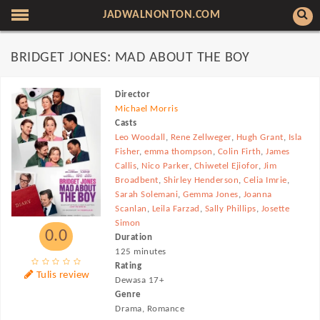
JADWALNONTON.COM
BRIDGET JONES: MAD ABOUT THE BOY
Director
Michael Morris
Casts
Leo Woodall
,
Rene Zellweger
,
Hugh Grant
,
Isla
Fisher
,
emma thompson
,
Colin Firth
,
James
Callis
,
Nico Parker
,
Chiwetel Ejiofor
,
Jim
Broadbent
,
Shirley Henderson
,
Celia Imrie
,
Sarah Solemani
,
Gemma Jones
,
Joanna
Scanlan
,
Leila Farzad
,
Sally Phillips
,
Josette
Simon
0.0
Duration
125 minutes
Rating
Tulis review
Dewasa 17+
Genre
Drama, Romance