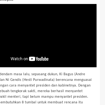
dendam masa lalu, sepasang dukun, Ki Bagus (Andre
dan Ni Gendis (Hesti Purwadinata) berencana menguasai
ngan cara menyantet presiden dan kabinetnya. Dengan
ebuah tengkorak sakti, mereka berhasil menyantet
akil menteri, tapi belum mampu menyantet presiden.
embutuhkan 8 tumbal untuk membuat rencana itu