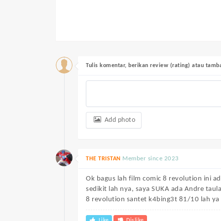
Tulis komentar, berikan review (rating) atau tam
Add photo
Member since 2023
THE TRISTAN
Ok bagus lah film comic 8 revolution ini 
sedikit lah nya, saya SUKA ada Andre taul
8 revolution santet k4bing3t 81/10 lah ya
Like
Dislike