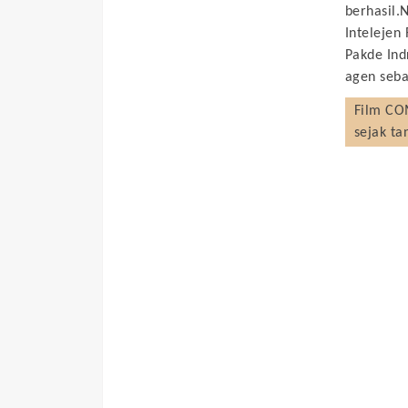
berhasil.
Intelejen
Pakde In
agen seba
Film
COM
sejak ta