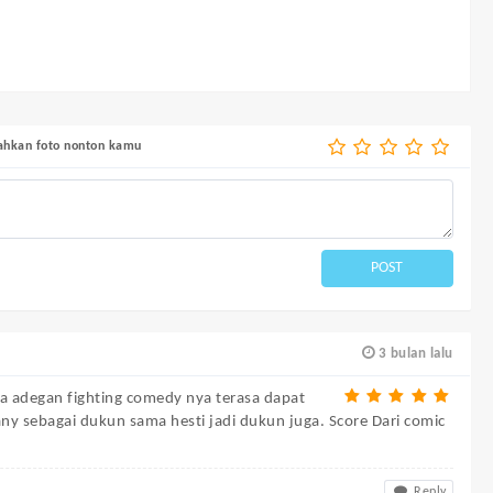
bahkan foto nonton kamu
POST
3 bulan lalu
ada adegan fighting comedy nya terasa dapat
any sebagai dukun sama hesti jadi dukun juga. Score Dari comic
Reply