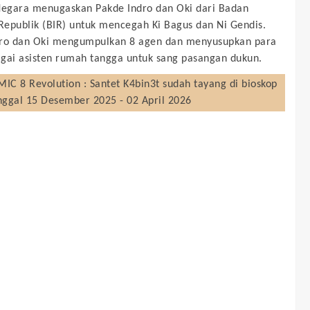
Negara menugaskan Pakde Indro dan Oki dari Badan
 Republik (BIR) untuk mencegah Ki Bagus dan Ni Gendis.
dro dan Oki mengumpulkan 8 agen dan menyusupkan para
gai asisten rumah tangga untuk sang pasangan dukun.
IC 8 Revolution : Santet K4bin3t
sudah tayang di bioskop
nggal 15 Desember 2025 - 02 April 2026