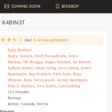
COMING SOON
BIOSKOP
 K4BIN3T
dari
5 review penonton
Fajar Bustomi
Andre Taulany
,
Hesti Purwadinata
,
Indro
Warkop
,
Oki Rengga
,
Bagas Sianipar
,
Aji Betawi
,
Fadholi Ambar
,
Johan Juling
,
Jerry Libing
,
Andro
Napitupulu
,
Aep Statham
,
Felix Seda
,
Bayu
Wibowo
,
Bayu Terimakasih
,
Sardol Skondegay
,
Vino G. Bastian
,
Tora Sudiro
,
Cak Lontong
111 minutes
Remaja
Action, Comedy, Horror
 Sinopsis