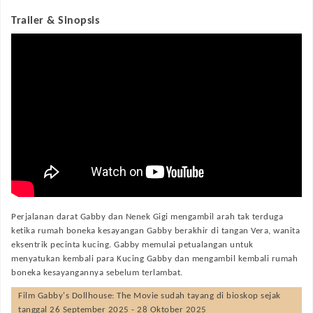
Trailer & Sinopsis
Perjalanan darat Gabby dan Nenek Gigi mengambil arah tak terduga
ketika rumah boneka kesayangan Gabby berakhir di tangan Vera, wanita
eksentrik pecinta kucing. Gabby memulai petualangan untuk
menyatukan kembali para Kucing Gabby dan mengambil kembali rumah
boneka kesayangannya sebelum terlambat.
Film
Gabby's Dollhouse: The Movie
sudah tayang di bioskop sejak
tanggal 26 September 2025 - 28 Oktober 2025