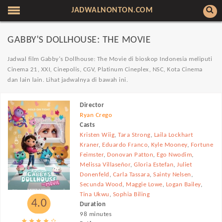
JADWALNONTON.COM
GABBY'S DOLLHOUSE: THE MOVIE
Jadwal film Gabby's Dollhouse: The Movie di bioskop Indonesia meliputi
Cinema 21, XXI, Cinepolis, CGV, Platinum Cineplex, NSC, Kota Cinema
dan lain lain. Lihat jadwalnya di bawah ini.
Director
Ryan Crego
Casts
Kristen Wiig
,
Tara Strong
,
Laila Lockhart
Kraner
,
Eduardo Franco
,
Kyle Mooney
,
Fortune
Feimster
,
Donovan Patton
,
Ego Nwodim
,
Melissa Villaseñor
,
Gloria Estefan
,
Juliet
Donenfeld
,
Carla Tassara
,
Sainty Nelsen
,
Secunda Wood
,
Maggie Lowe
,
Logan Bailey
,
Tina Ukwu
,
Sophia Biling
4.0
Duration
98 minutes