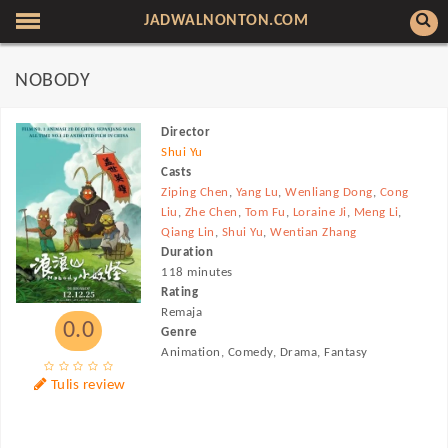
JADWALNONTON.COM
NOBODY
Director
Shui Yu
Casts
Ziping Chen
,
Yang Lu
,
Wenliang Dong
,
Cong
Liu
,
Zhe Chen
,
Tom Fu
,
Loraine Ji
,
Meng Li
,
Qiang Lin
,
Shui Yu
,
Wentian Zhang
Duration
118 minutes
Rating
Remaja
0.0
Genre
Animation, Comedy, Drama, Fantasy
Tulis review