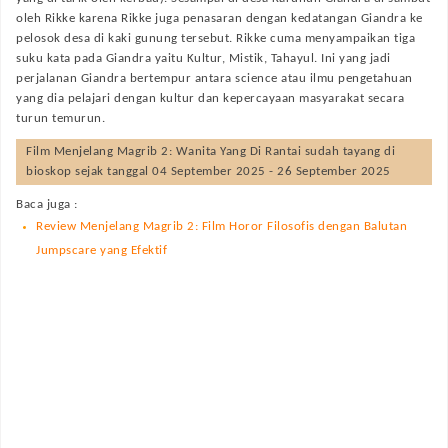
oleh Rikke karena Rikke juga penasaran dengan kedatangan Giandra ke
pelosok desa di kaki gunung tersebut. Rikke cuma menyampaikan tiga
suku kata pada Giandra yaitu Kultur, Mistik, Tahayul. Ini yang jadi
perjalanan Giandra bertempur antara science atau ilmu pengetahuan
yang dia pelajari dengan kultur dan kepercayaan masyarakat secara
turun temurun.
Film
Menjelang Magrib 2: Wanita Yang Di Rantai
sudah tayang di
bioskop sejak tanggal 04 September 2025 - 26 September 2025
Baca juga :
Review Menjelang Magrib 2: Film Horor Filosofis dengan Balutan
Jumpscare yang Efektif