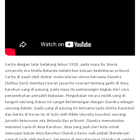
Cerita dengan latar belakang tahun 1920, pada masa itu Stovia
university era hindia Belanda melahirkan lulusan kedokteran pribumi.
Cerita di awali oleh dokter muda lulusan stovia bernama Giandra
(Aditya Zoni) membaca koran javasche courant tentang gadis di desa
karuhun yang di pasung, pada masa itu pemasungan bagian dari cara
penyembuhan penyakit kejiwaan. Pengobatan secara mistik yang di
tangani seorang dukun ini sangat bertentangan dengan Giandra sebagai
seorang dokter. Gadis yang di pasung ini bernama Layla (Aisha Kastolan)
dan berita di koran itu di tulis oleh Rikke (Aurelia Lourdes) seorang
jurnalis keturunan mix Belanda dan pribumi. Giandra memutuskan
menemui Layla di desa Karuhun, desa yang jauh dari kota untuk
mencapai tujuan desa Karuhun Giandra harus naik pedati (kendaraan
yang di tarik oleh kerbau). Sesampai di desa Karuhun Giandra di sambut