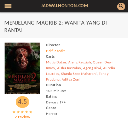
JADWALNONTON.COM
MENJELANG MAGRIB 2: WANITA YANG DI
RANTAI
Director
Helfi Kardit
Casts
Mutia Datau
,
Ajeng Fauziah
,
Queen Dewi
Imasy
,
Aisha Kastolan
,
Ageng Kiwi
,
Aurelia
Lourdes
,
Shania Sree Maharani
,
Fendy
Pradana
,
Aditya Zoni
Duration
102 minutes
Rating
4.5
Dewasa 17+
Genre
Horror
2 review