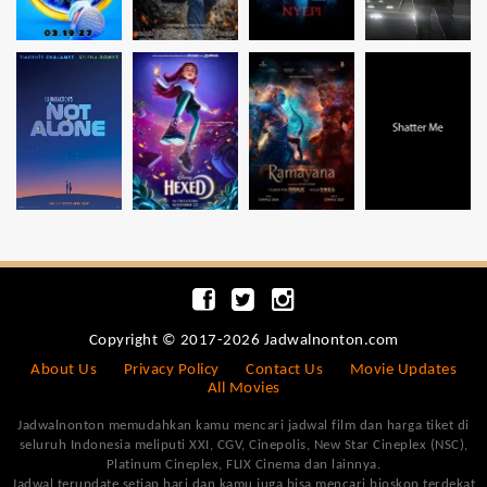
Copyright © 2017-2026 Jadwalnonton.com
About Us
Privacy Policy
Contact Us
Movie Updates
All Movies
Jadwalnonton memudahkan kamu mencari jadwal film dan harga tiket di
seluruh Indonesia meliputi XXI, CGV, Cinepolis, New Star Cineplex (NSC),
Platinum Cineplex, FLIX Cinema dan lainnya.
Jadwal terupdate setiap hari dan kamu juga bisa mencari bioskop terdekat