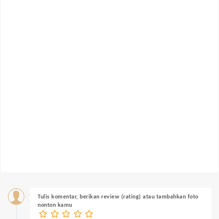
Tulis komentar, berikan review (rating) atau tambahkan foto
nonton kamu