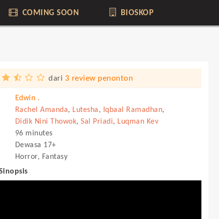
COMING SOON
BIOSKOP
dari
3 review penonton
Edwin .
Rachel Amanda
,
Lutesha
,
Iqbaal Ramadhan
,
Didik Nini Thowok
,
Sal Priadi
,
Luqman Kev
96 minutes
Dewasa 17+
Horror, Fantasy
 Sinopsis