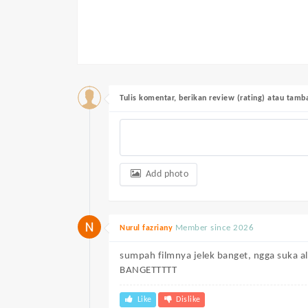
Tulis komentar, berikan review (rating) atau tam
Add photo
Member since 2026
Nurul fazriany
sumpah filmnya jelek banget, ngga suka 
BANGETTTTT
Like
Dislike