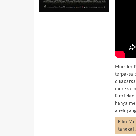
Monster P
terpaksa 
dikabarka
mereka me
Putri dan
hanya men
aneh yang
Film
Mon
tanggal 