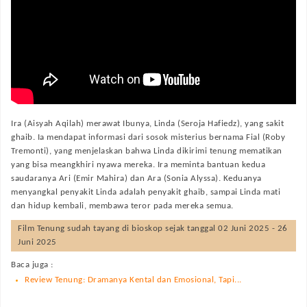
Ira (Aisyah Aqilah) merawat Ibunya, Linda (Seroja Hafiedz), yang sakit
ghaib. Ia mendapat informasi dari sosok misterius bernama Fial (Roby
Tremonti), yang menjelaskan bahwa Linda dikirimi tenung mematikan
yang bisa meangkhiri nyawa mereka. Ira meminta bantuan kedua
saudaranya Ari (Emir Mahira) dan Ara (Sonia Alyssa). Keduanya
menyangkal penyakit Linda adalah penyakit ghaib, sampai Linda mati
dan hidup kembali, membawa teror pada mereka semua.
Film
Tenung
sudah tayang di bioskop sejak tanggal 02 Juni 2025 - 26
Juni 2025
Baca juga :
Review Tenung: Dramanya Kental dan Emosional, Tapi...