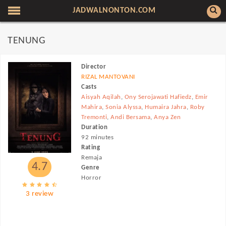
JADWALNONTON.COM
TENUNG
Director
RIZAL MANTOVANI
Casts
Aisyah Aqilah
,
Ony Serojawati Hafiedz
,
Emir
Mahira
,
Sonia Alyssa
,
Humaira Jahra
,
Roby
Tremonti
,
Andi Bersama
,
Anya Zen
Duration
92 minutes
Rating
Remaja
4.7
Genre
Horror
3 review