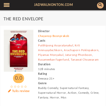
JADWALNONTON.COM
THE RED ENVELOPE
Director
Chayanop Boonprakob
Casts
Putthipong Assaratanakul
,
Krit
Amnuaydechkorn
,
Arachaporn Pokinpakorn
,
Piyamas Monyakul
,
Jaturong Phonboon
,
Rusameekae Fagerlund
,
Tanawat Choawaram
Duration
128 minutes
Rating
0.0
Dewasa 21+
Genre
Buddy Comedy, Supernatural Fantasy,
Tulis review
Supernatural Horror, Action, Comedy, Crime,
Fantasy, Horror, Mys