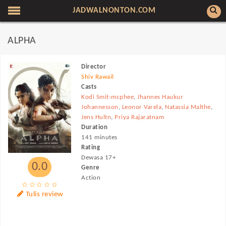
JADWALNONTON.COM
ALPHA
Director
Shiv Rawail
Casts
Kodi Smit-mcphee
,
Jhannes Haukur
Johannesson
,
Leonor Varela
,
Natassia Malthe
,
Jens Hultn
,
Priya Rajaratnam
Duration
141 minutes
Rating
Dewasa 17+
0.0
Genre
Action
Tulis review