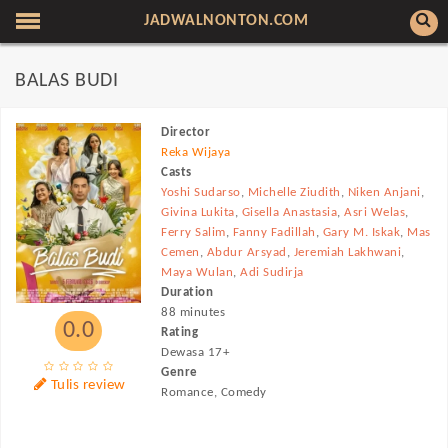
JADWALNONTON.COM
BALAS BUDI
Director
Reka Wijaya
Casts
Yoshi Sudarso
,
Michelle Ziudith
,
Niken Anjani
,
Givina Lukita
,
Gisella Anastasia
,
Asri Welas
,
Ferry Salim
,
Fanny Fadillah
,
Gary M. Iskak
,
Mas
Cemen
,
Abdur Arsyad
,
Jeremiah Lakhwani
,
Maya Wulan
,
Adi Sudirja
Duration
88 minutes
0.0
Rating
Dewasa 17+
Genre
Tulis review
Romance, Comedy