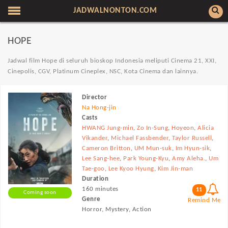
JADWALNONTON.COM
HOPE
Jadwal film Hope di seluruh bioskop Indonesia meliputi Cinema 21, XXI,
Cinepolis, CGV, Platinum Cineplex, NSC, Kota Cinema dan lainnya.
Director
Na Hong-jin
Casts
HWANG Jung-min
,
Zo In-Sung
,
Hoyeon
,
Alicia
Vikander
,
Michael Fassbender
,
Taylor Russell
,
Cameron Britton
,
UM Mun-suk
,
Im Hyun-sik
,
Lee Sang-hee
,
Park Young-Kyu
,
Amy Aleha.
,
Um
Tae-goo
,
Lee Kyoo Hyung
,
Kim Jin-man
Duration
160 minutes
11
Coming soon
Genre
Remind Me
Horror, Mystery, Action