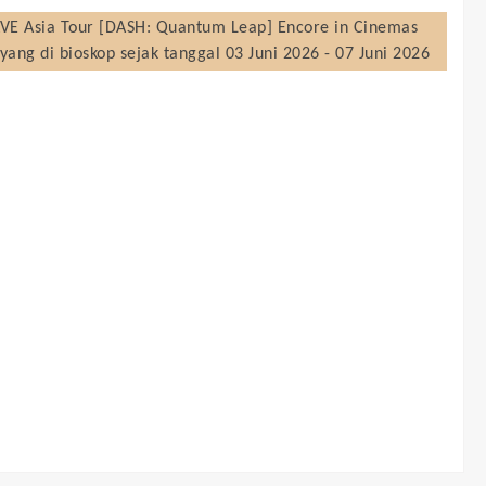
VE Asia Tour [DASH: Quantum Leap] Encore in Cinemas
yang di bioskop sejak tanggal 03 Juni 2026 - 07 Juni 2026