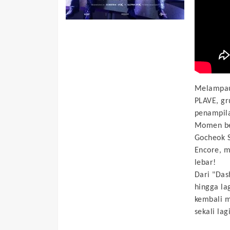
Melampaui
PLAVE, gr
penampil
Momen ber
Gocheok S
Encore, m
lebar!
Dari "Das
hingga la
kembali 
sekali lagi