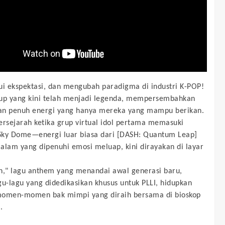
 ekspektasi, dan mengubah paradigma di industri K-POP!
up yang kini telah menjadi legenda, mempersembahkan
an penuh energi yang hanya mereka yang mampu berikan.
sejarah ketika grup virtual idol pertama memasuki
ky Dome—energi luar biasa dari [DASH: Quantum Leap]
alam yang dipenuhi emosi meluap, kini dirayakan di layar
h," lagu anthem yang menandai awal generasi baru,
gu-lagu yang didedikasikan khusus untuk PLLI, hidupkan
momen-momen bak mimpi yang diraih bersama di bioskop
.