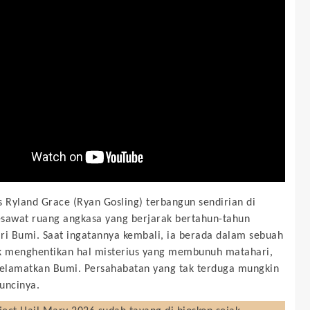
s Ryland Grace (Ryan Gosling) terbangun sendirian di
sawat ruang angkasa yang berjarak bertahun-tahun
ri Bumi. Saat ingatannya kembali, ia berada dalam sebuah
k menghentikan hal misterius yang membunuh matahari,
elamatkan Bumi. Persahabatan yang tak terduga mungkin
uncinya.