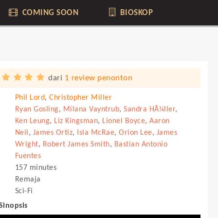
COMING SOON
BIOSKOP
dari
1 review penonton
Phil Lord
,
Christopher Miller
Ryan Gosling
,
Milana Vayntrub
,
Sandra HÃ¼ller
,
Ken Leung
,
Liz Kingsman
,
Lionel Boyce
,
Aaron
Neil
,
James Ortiz
,
Isla McRae
,
Orion Lee
,
James
Wright
,
Robert James Smith
,
Bastian Antonio
Fuentes
157 minutes
Remaja
Sci-Fi
 Sinopsis