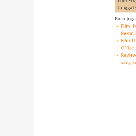
Film
Pro
tanggal 
Baca juga
Film '
Rekor 
Film T
Office
Review
yang S