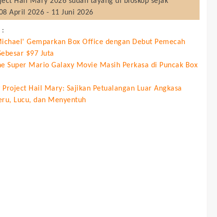
ject Hail Mary 2026
sudah tayang di bioskop sejak
08 April 2026 - 11 Juni 2026
 :
Michael' Gemparkan Box Office dengan Debut Pemecah
Sebesar $97 Juta
he Super Mario Galaxy Movie Masih Perkasa di Puncak Box
 Project Hail Mary: Sajikan Petualangan Luar Angkasa
eru, Lucu, dan Menyentuh