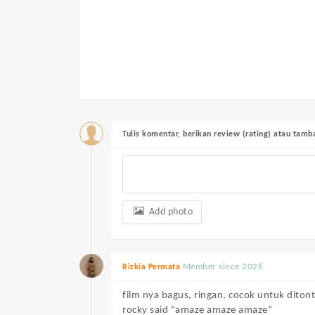
Tulis komentar, berikan review (rating) atau tam
Add photo
Member since 2026
Rizkia Permata
film nya bagus, ringan, cocok untuk diton
rocky said “amaze amaze amaze”