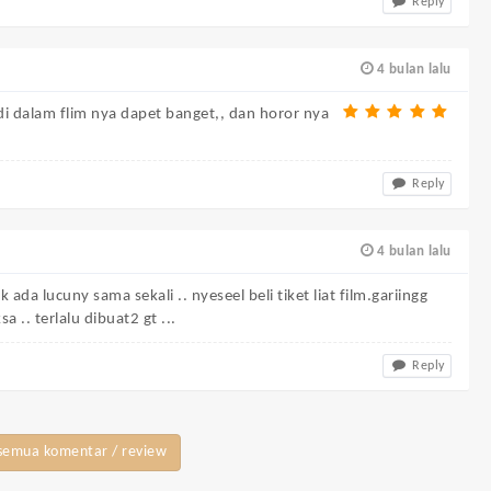
Reply
4 bulan lalu
di dalam flim nya dapet banget,, dan horor nya
Reply
4 bulan lalu
gak ada lucuny sama sekali .. nyeseel beli tiket liat film.gariingg
 .. terlalu dibuat2 gt ...
Reply
semua komentar / review