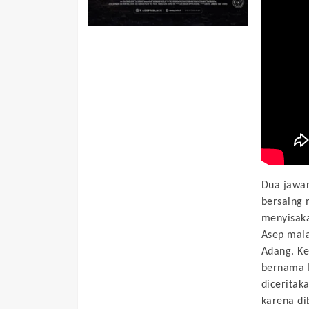
Dua jawar
bersaing 
menyisaka
Asep mala
Adang. K
bernama M
diceritak
karena di