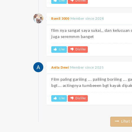
Like
Dislike
Member since 2026
Romli 3000
flim nya sangat saya sukai,, dan kelucuan 
juga seremmm banget
Like
Dislike
Member since 2025
Anita Dewi
Film paling gariiing ... paliiing boriiing ... 
bgt... actingnya tumbeeen bgt kayak dipaksa
Like
Dislike
Lihat 