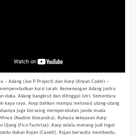
a – Adang (Joe P Project) dan Asep (Anyun Cadel) --
memperebutkan kursi lurah. Kemenangan Adang justru
n duka. Adang bangkrut dan ditinggal istri. Sementara
h kaya raya. Asep bahkan mampu melunasi utang-utang
eduanya juga bersaing memperebutan janda muda
ince (Nadine Alexandra). Rahasia kekayaan Asep
an Ujang (Fico Fachriza). Asep selalu menang judi togel
bantu dukun Rojan (Candil). Rojan bersedia membantu,