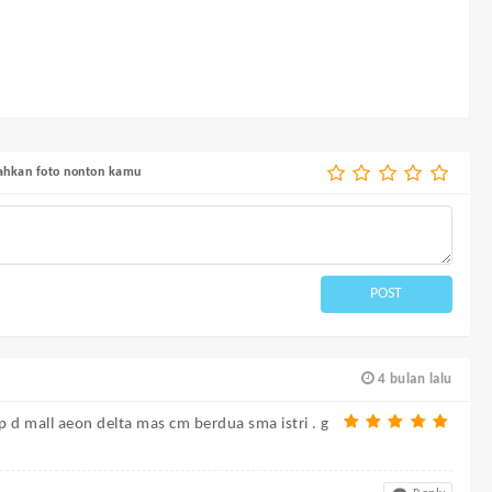
bahkan foto nonton kamu
POST
4 bulan lalu
p d mall aeon delta mas cm berdua sma istri . g