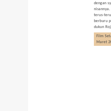
dengan s
nisannya.
terus-ter
berburu p
dukun Roj
Film
Set
Maret 2