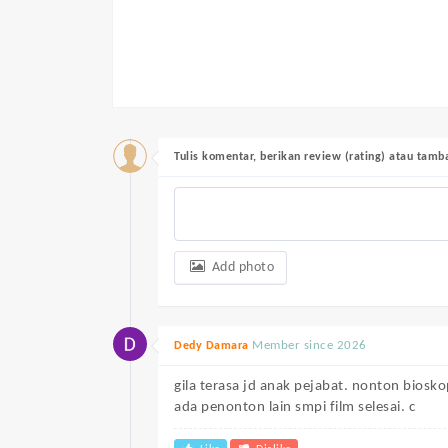
Tulis komentar, berikan review (rating) atau tam
Add photo
Member since 2026
Dedy Damara
gila terasa jd anak pejabat. nonton biosko
ada penonton lain smpi film selesai. c