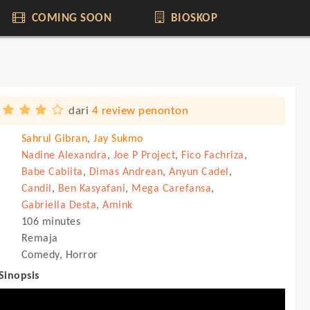
COMING SOON
BIOSKOP
dari
4 review penonton
Sahrul Gibran
,
Jay Sukmo
Nadine Alexandra
,
Joe P Project
,
Fico Fachriza
,
Babe Cabiita
,
Dimas Andrean
,
Anyun Cadel
,
Candil
,
Ben Kasyafani
,
Mega Carefansa
,
Gabriella Desta
,
Amink
106 minutes
Remaja
Comedy, Horror
 Sinopsis