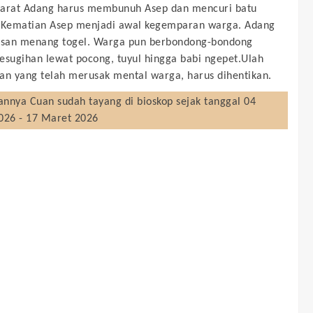
yarat Adang harus membunuh Asep dan mencuri batu
 Kematian Asep menjadi awal kegemparan warga. Adang
usan menang togel. Warga pun berbondong-bondong
esugihan lewat pocong, tuyul hingga babi ngepet.Ulah
an yang telah merusak mental warga, harus dihentikan.
annya Cuan
sudah tayang di bioskop sejak tanggal 04
026 - 17 Maret 2026