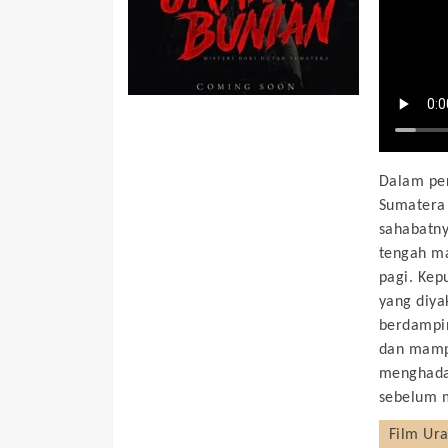
Dalam per
Sumatera 
sahabatny
tengah ma
pagi. Ke
yang diya
berdampin
dan mamp
menghadap
sebelum 
Film
Ura