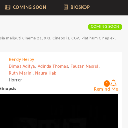
COMING SOON
BIOSKOP
COMING SOON
ia meliputi Cinema 21, XXI, Cinepolis, CGV, Platinum Cineplex,
Rendy Herpy
Dimas Aditya
,
Adinda Thomas
,
Fauzan Nasrul
,
Ruth Marini
,
Naura Hak
Horror
1
 Sinopsis
Remind Me