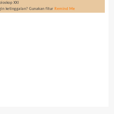
bioskop XXI
gin ketinggalan? Gunakan fitur
Remind Me