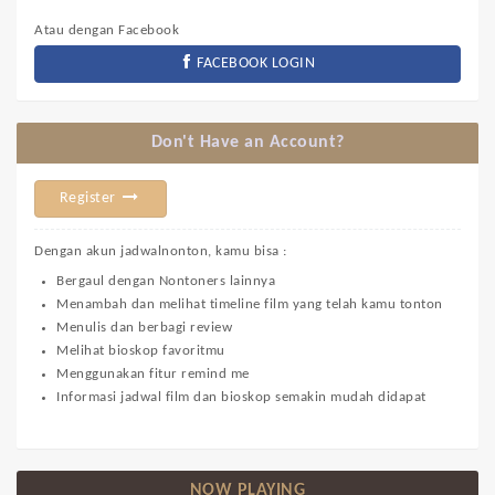
Atau dengan Facebook
FACEBOOK LOGIN
Don't Have an Account?
Register
Dengan akun jadwalnonton, kamu bisa :
Bergaul dengan Nontoners lainnya
Menambah dan melihat timeline film yang telah kamu tonton
Menulis dan berbagi review
Melihat bioskop favoritmu
Menggunakan fitur remind me
Informasi jadwal film dan bioskop semakin mudah didapat
NOW PLAYING