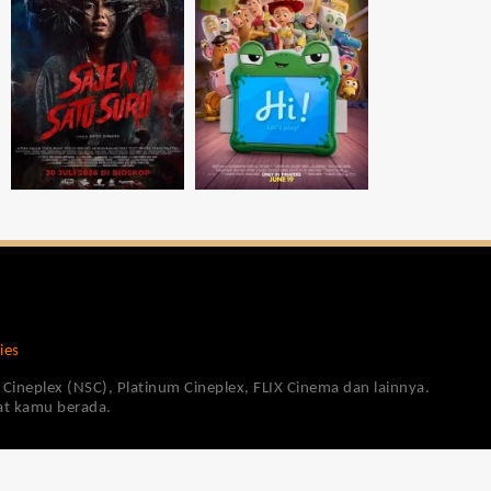
ies
Cineplex (NSC), Platinum Cineplex, FLIX Cinema dan lainnya.
pat kamu berada.