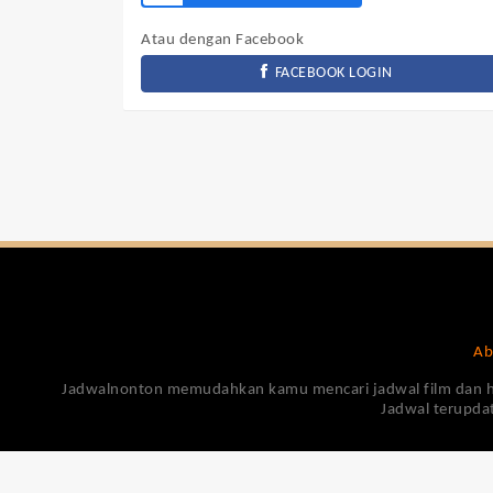
Atau dengan Facebook
FACEBOOK LOGIN
Ab
Jadwalnonton memudahkan kamu mencari jadwal film dan harga
Jadwal terupdat