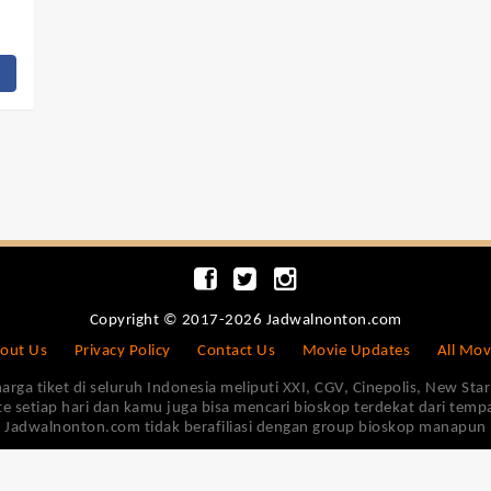
Copyright © 2017-2026 Jadwalnonton.com
out Us
Privacy Policy
Contact Us
Movie Updates
All Mov
 tiket di seluruh Indonesia meliputi XXI, CGV, Cinepolis, New Star 
e setiap hari dan kamu juga bisa mencari bioskop terdekat dari tem
Jadwalnonton.com tidak berafiliasi dengan group bioskop manapun