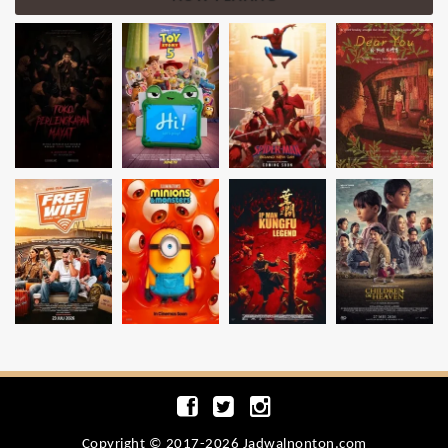
Copyright © 2017-2026 Jadwalnonton.com