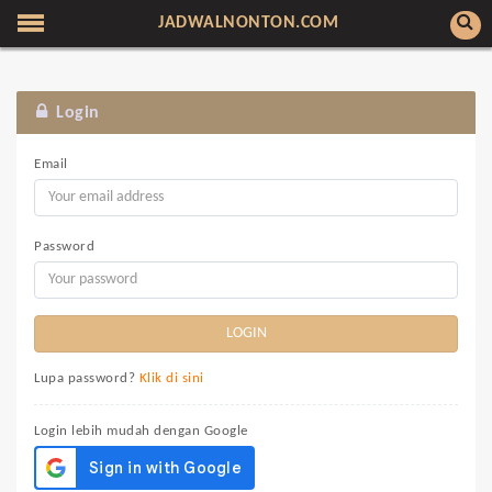
JADWALNONTON.COM
Login
Email
Password
Lupa password?
Klik di sini
Login lebih mudah dengan Google