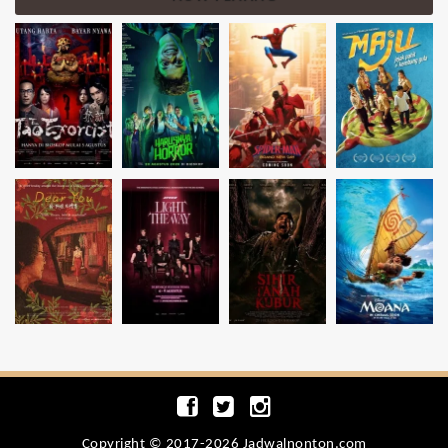
Copyright © 2017-2026 Jadwalnonton.com