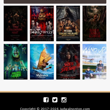
Copyright © 2017-2026 Jadwalnonton.com