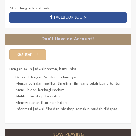
Atau dengan Facebook
FACEBOOK LOGIN
Don't Have an Account?
Register
Dengan akun jadwalnonton, kamu bisa :
Bergaul dengan Nontoners lainnya
Menambah dan melihat timeline film yang telah kamu tonton
Menulis dan berbagi review
Melihat bioskop favoritmu
Menggunakan fitur remind me
Informasi jadwal film dan bioskop semakin mudah didapat
NOW PLAYING