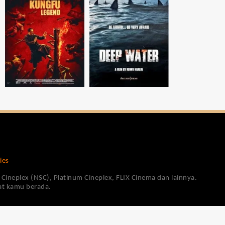
ies
Cineplex (NSC), Platinum Cineplex, FLIX Cinema dan lainnya.
pat kamu berada.