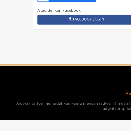
Atau dengan Facebook
FACEBOOK LOGIN
Ab
Jadwalnonton memudahkan kamu mencari jadwal film dan harga
Jadwal terupdat