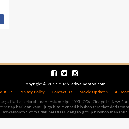
Copyright © 2017-2026 Jadwalnonton.com
out Us
Privacy Policy
Contact Us
Movie Updates
All Mov
 tiket di seluruh Indonesia meliputi XXI, CGV, Cinepolis, New Star 
e setiap hari dan kamu juga bisa mencari bioskop terdekat dari tem
Jadwalnonton.com tidak berafiliasi dengan group bioskop manapun