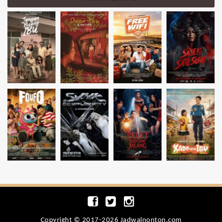
Copyright © 2017-2026 Jadwalnonton.com