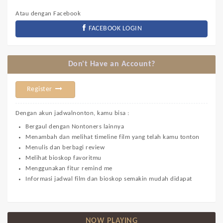
Atau dengan Facebook
FACEBOOK LOGIN
Don't Have an Account?
Register
Dengan akun jadwalnonton, kamu bisa :
Bergaul dengan Nontoners lainnya
Menambah dan melihat timeline film yang telah kamu tonton
Menulis dan berbagi review
Melihat bioskop favoritmu
Menggunakan fitur remind me
Informasi jadwal film dan bioskop semakin mudah didapat
NOW PLAYING