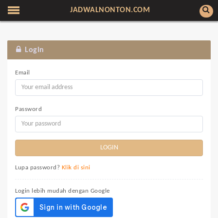
JADWALNONTON.COM
Login
Email
Password
Lupa password?
Klik di sini
Login lebih mudah dengan Google