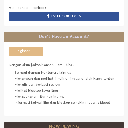
Atau dengan Facebook
FACEBOOK LOGIN
Don't Have an Account?
Register
Dengan akun jadwalnonton, kamu bisa :
Bergaul dengan Nontoners lainnya
Menambah dan melihat timeline film yang telah kamu tonton
Menulis dan berbagi review
Melihat bioskop favoritmu
Menggunakan fitur remind me
Informasi jadwal film dan bioskop semakin mudah didapat
NOW PLAYING