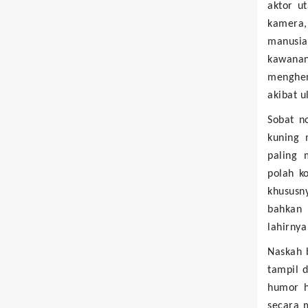
aktor u
kamera,
manusia
kawana
menghen
akibat u
Sobat no
kuning 
paling 
polah k
khususny
bahkan 
lahirnya
Naskah 
tampil d
humor h
secara m