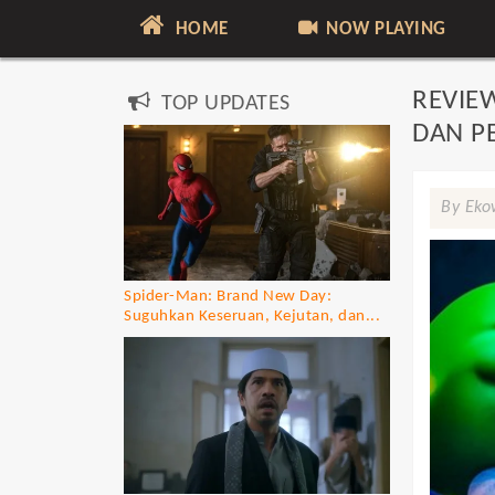
HOME
NOW PLAYING
REVIE
TOP UPDATES
DAN P
By Eko
Spider-Man: Brand New Day:
Suguhkan Keseruan, Kejutan, dan...