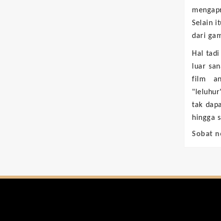
mengapr
Selain 
dari gam
Hal tadi
luar san
film a
"leluhur
tak dapa
hingga s
Sobat n