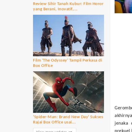
Review Sihir Tanah Kubur: Film Horor
yang Berani, Inovatif,...
Film 'The Odyssey' Tampil Perkasa di
Box Office
Geromb
akhirny
'Spider-Man: Brand New Day' Sukses
Rajai Box Office usai...
jenaka 
prekuel 