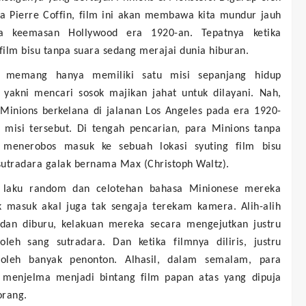
ra Pierre Coffin, film ini akan membawa kita mundur jauh
a keemasan Hollywood era 1920-an. Tepatnya ketika
 film bisu tanpa suara sedang merajai dunia hiburan.
s memang hanya memiliki satu misi sepanjang hidup
 yakni mencari sosok majikan jahat untuk dilayani. Nah,
, Minions berkelana di jalanan Los Angeles pada era 1920-
 misi tersebut. Di tengah pencarian, para Minions tanpa
 menerobos masuk ke sebuah lokasi syuting film bisu
sutradara galak bernama Max (Christoph Waltz).
 laku random dan celotehan bahasa Minionese mereka
k masuk akal juga tak sengaja terekam kamera. Alih-alih
dan diburu, kelakuan mereka secara mengejutkan justru
 oleh sang sutradara. Dan ketika filmnya diliris, justru
 oleh banyak penonton. Alhasil, dalam semalam, para
 menjelma menjadi bintang film papan atas yang dipuja
orang.