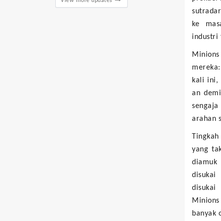
View more updates
sutrada
ke mas
industri
Minion
mereka:
kali ini
an demi
sengaja
arahan 
Tingkah
yang ta
diamuk 
disukai
disukai
Minions
banyak 