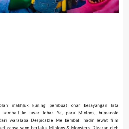
olan makhluk kuning pembuat onar kesayangan kita
a kembali ke layar lebar. Ya, para Minions, humanoid
dari waralaba Despicable Me kembali hadir lewat film
ketiganya yang bertajuk Minions & Monsters. Digarap oleh