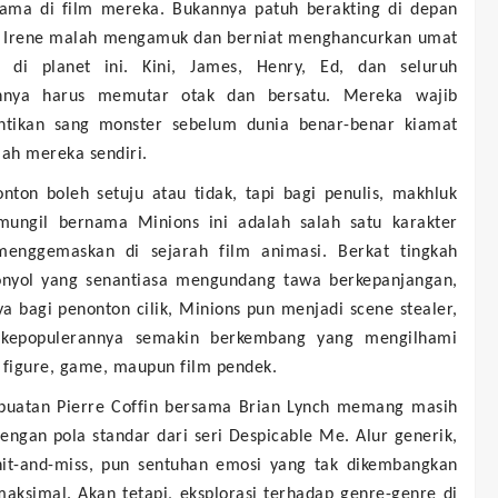
tama di film mereka. Bukannya patuh berakting di depan
 Irene malah mengamuk dan berniat menghancurkan umat
 di planet ini. Kini, James, Henry, Ed, dan seluruh
nnya harus memutar otak dan bersatu. Mereka wajib
tikan sang monster sebelum dunia benar-benar kiamat
lah mereka sendiri.
nton boleh setuju atau tidak, tapi bagi penulis, makhluk
mungil bernama Minions ini adalah salah satu karakter
menggemaskan di sejarah film animasi. Berkat tingkah
onyol yang senantiasa mengundang tawa berkepanjangan,
a bagi penonton cilik, Minions pun menjadi scene stealer,
kepopulerannya semakin berkembang yang mengilhami
 figure, game, maupun film pendek.
buatan Pierre Coffin bersama Brian Lynch memang masih
engan pola standar dari seri Despicable Me. Alur generik,
it-and-miss, pun sentuhan emosi yang tak dikembangkan
aksimal. Akan tetapi, eksplorasi terhadap genre-genre di