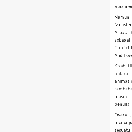
atas me
Namun, 
Monster
Artist.
sebagai
film ini
And how
Kisah f
antara p
animas
tambaha
masih t
penulis.
Overall
menunju
sesuatu