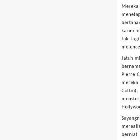
Mereka 
menetap
bertaha
karier 
tak lag
melence
Jatuh m
bernama
Pierre 
mereka 
Coffin)
monster
Hollywo
Sayangn
mereali
berniat