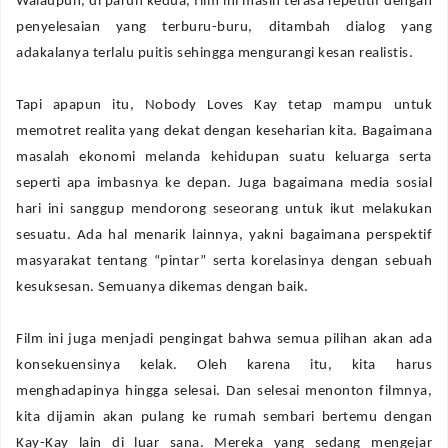
Walaupun, di paruh kedua, film ini masih terasa repetitif dengan
penyelesaian yang terburu-buru, ditambah dialog yang
adakalanya terlalu puitis sehingga mengurangi kesan realistis.
Tapi apapun itu, Nobody Loves Kay tetap mampu untuk
memotret realita yang dekat dengan keseharian kita. Bagaimana
masalah ekonomi melanda kehidupan suatu keluarga serta
seperti apa imbasnya ke depan. Juga bagaimana media sosial
hari ini sanggup mendorong seseorang untuk ikut melakukan
sesuatu. Ada hal menarik lainnya, yakni bagaimana perspektif
masyarakat tentang “pintar” serta korelasinya dengan sebuah
kesuksesan. Semuanya dikemas dengan baik.
Film ini juga menjadi pengingat bahwa semua pilihan akan ada
konsekuensinya kelak. Oleh karena itu, kita harus
menghadapinya hingga selesai. Dan selesai menonton filmnya,
kita dijamin akan pulang ke rumah sembari bertemu dengan
Kay-Kay lain di luar sana. Mereka yang sedang mengejar