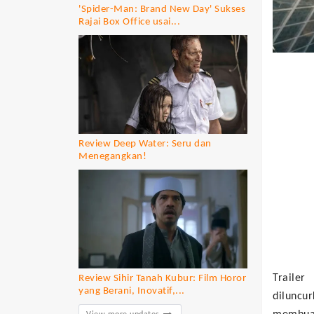
'Spider-Man: Brand New Day' Sukses
Rajai Box Office usai...
Review Deep Water: Seru dan
Menegangkan!
‎Traile
Review Sihir Tanah Kubur: Film Horor
yang Berani, Inovatif,...
diluncu