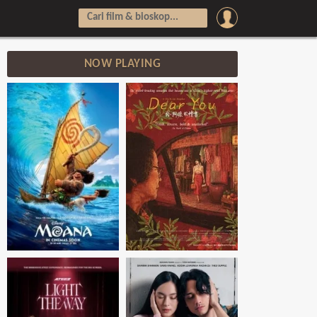
NOW PLAYING