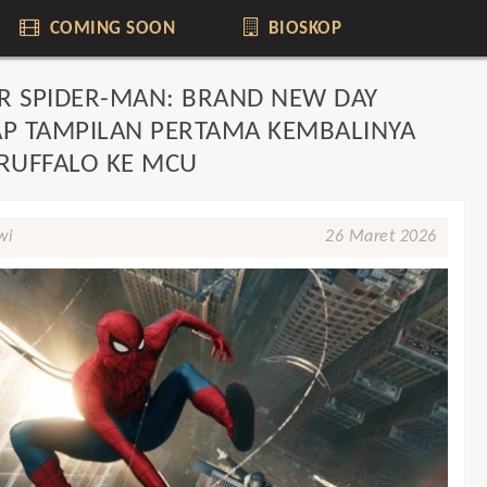
COMING SOON
BIOSKOP
ER SPIDER-MAN: BRAND NEW DAY
P TAMPILAN PERTAMA KEMBALINYA
RUFFALO KE MCU
wi
26 Maret 2026