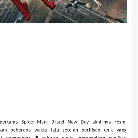
r pertama Spider-Man: Brand New Day akhirnya resmi
rkan beberapa waktu lalu setelah perilisan unik yang