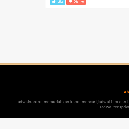
Like
Dislike
Ab
Jadwalnonton memudahkan kamu mencari jadwal film dan harga
Jadwal terupdat