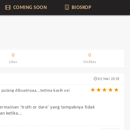
COMING SOON
BIOSKOP
0
0
Likes
Dislikes
02 Mei 2018
pulang dibuatnyaa...tetima kasih xxi
ermainan ‘truth or dare’ yang tampaknya tidak
n ketika...