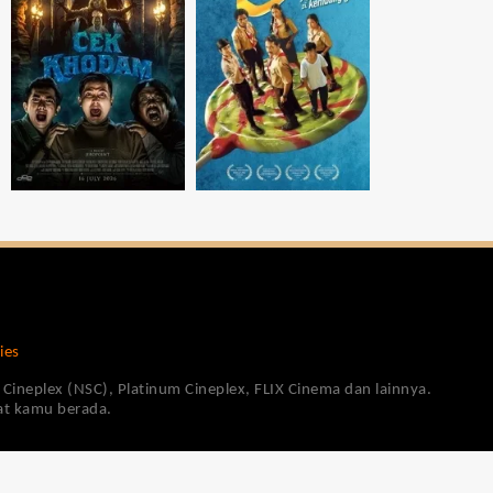
ies
Cineplex (NSC), Platinum Cineplex, FLIX Cinema dan lainnya.
pat kamu berada.