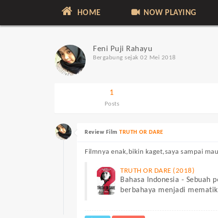
HOME
NOW PLAYING
Feni Puji Rahayu
Bergabung sejak 02 Mei 2018
1
Posts
Review Film
TRUTH OR DARE
Filmnya enak,bikin kaget,saya sampai mau 
TRUTH OR DARE (2018)
Bahasa Indonesia - Sebuah p
berbahaya menjadi mematika