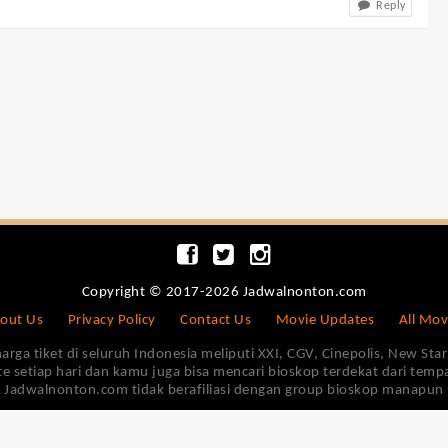
Reply
Copyright © 2017-2026 Jadwalnonton.com
out Us
Privacy Policy
Contact Us
Movie Updates
All Mov
 tiket di seluruh Indonesia meliputi XXI, CGV, Cinepolis, New Star 
e setiap hari dan kamu juga bisa mencari bioskop terdekat dari tem
Jadwalnonton.com tidak berafiliasi dengan group bioskop manapun