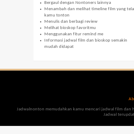
Bergaul dengan Nontoners lainnya
Menambah dan melihat timeline film yang tel
kamu tonton
Menulis dan berbagi review
Melihat bioskop favoritmu
Menggunakan fitur remind me
Informasi jadwal film dan bioskop semakin
mudah didapat
Ab
Jadwalnonton memudahkan kamu mencari jadwal film dan harga
Jadwal terupdat