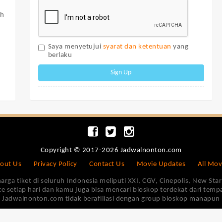
ah
Saya menyetujui
syarat dan ketentuan
yang
berlaku
Sign Up
Copyright © 2017-2026 Jadwalnonton.com
out Us
Privacy Policy
Contact Us
Movie Updates
All Mov
 tiket di seluruh Indonesia meliputi XXI, CGV, Cinepolis, New Star 
e setiap hari dan kamu juga bisa mencari bioskop terdekat dari tem
Jadwalnonton.com tidak berafiliasi dengan group bioskop manapun