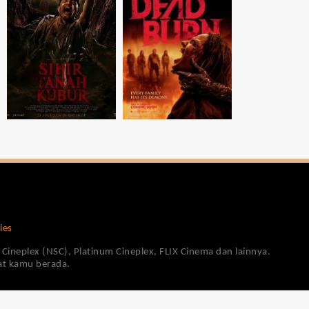
ies
Cineplex (NSC), Platinum Cineplex, FLIX Cinema dan lainnya.
pat kamu berada.