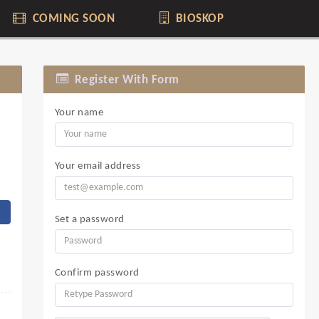
COMING SOON
BIOSKOP
Register With Form
Your name
Your email address
Set a password
Confirm password