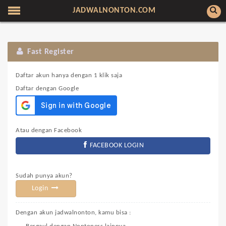
JADWALNONTON.COM
Fast Register
Daftar akun hanya dengan 1 klik saja
Daftar dengan Google
Atau dengan Facebook
FACEBOOK LOGIN
Sudah punya akun?
Login
Dengan akun jadwalnonton, kamu bisa :