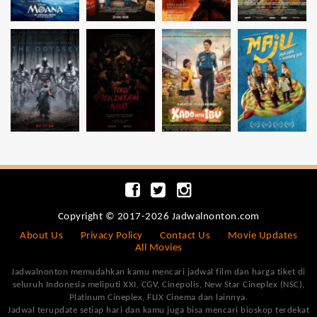
Copyright © 2017-2026 Jadwalnonton.com
About Us
Privacy Policy
Contact Us
Movie Updates
All Movies
Jadwalnonton memudahkan kamu mencari jadwal film dan harga tiket di
seluruh Indonesia meliputi XXI, CGV, Cinepolis, New Star Cineplex (NSC),
Platinum Cineplex, FLIX Cinema dan lainnya.
Jadwal terupdate setiap hari dan kamu juga bisa mencari bioskop terdekat